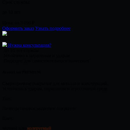
Срок службы:
до 10 лет
Цена:
от 3 090
₽
Оформить заказ
Узнать подробнее
Нужна консультация?
До 10 лет службы
Устойчиво к царапинам и ударам
Подходит для самостоятельного нанесения
ArmorLine PREMIUM
Сверхпрочное покрытие для металла и конструкций.
Устойчиво к ударам, царапинам и агрессивной среде
Тип:
Полиуретановое защитное покрытие
Цвет:
чёрный или
колеруемый