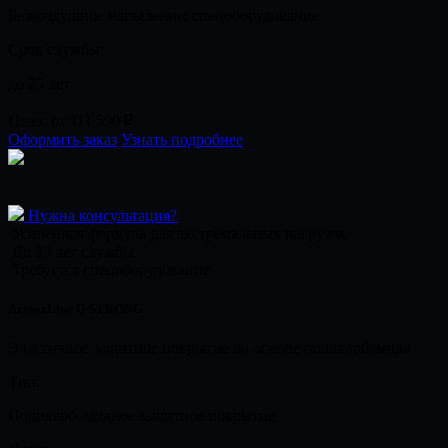
Безвоздушное напыление: спецоборудование
Срок службы:
до 25 лет
Цена:
от 111 590
₽
Оформить заказ
Узнать подробнее
Нужна консультация?
Усиленная формула для экстремальных нагрузок
До 25 лет службы
Требуется спецоборудование
ArmorLine U-STRONG
Эластичное защитное покрытие на основе поликарбамида
Тип:
Поликарбомидное защитное покрытие