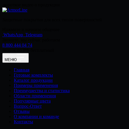
короткое видео о продукции
Защитные покрытия для всех типов поверхностей
Нажмите и начните общение
WhatsApp
Telegram
Звоните, мы сейчас работаем
8 800 444 04 74
звонок по РФ бесплатный
МЕНЮ
Главная
Готовые комплекты
Каталог продукции
Примеры применения
Преимущества и статистика
Области применения
Популярные цвета
Вопрос-Ответ
Отзывы
О компании и команде
Контакты