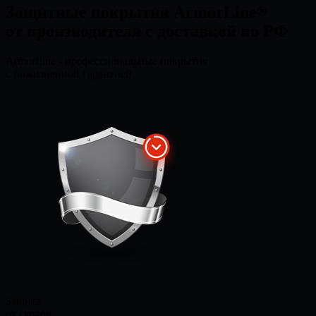
Защитные покрытия
ArmorLine
®
от производителя
с доставкой по РФ
ArmorLine
-
профессиональные
покрытия
с пожизненной гарантией
Защита
от сколов,