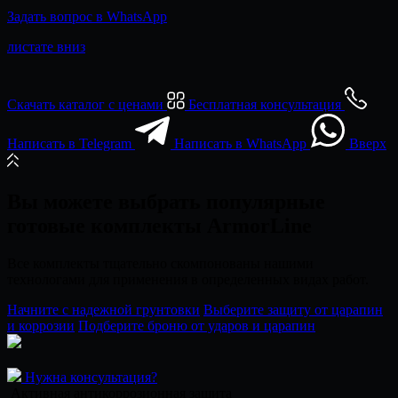
Задать вопрос в WhatsApp
листате вниз
Скачать каталог с ценами
Бесплатная консультация
Написать в Telegram
Написать в WhatsApp
Вверх
Вы можете выбрать популярные
готовые комплекты ArmorLine
Все комплекты тщательно скомпонованы нашими
технологами для применения в определенных видах работ.
Начните с надежной грунтовки
Выберите защиту от царапин
и коррозии
Подберите броню от ударов и царапин
Нужна консультация?
Активная антикоррозионная защита