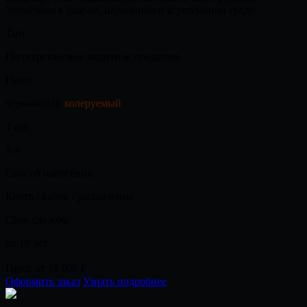
Устойчиво к ударам, царапинам и агрессивной среде
Тип:
Полиуретановое защитное покрытие
Цвет:
чёрный или
колеруемый
Тара:
5 л
Способ нанесения:
Кисть / валик / распыление
Срок службы:
до 10 лет
Цена:
от 18 990
₽
Оформить заказ
Узнать подробнее