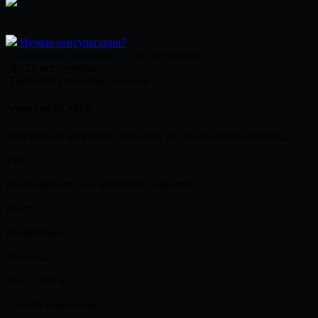
Нужна консультация?
Эластичное покрытие — не трескается
До 25 лет службы
Требуется спецоборудование
ArmorLine ELASTIC
Эластичное защитное покрытие на основе поликарбамида
Тип:
Поликарбомидное защитное покрытие
Цвет:
Колеруемый
Фасовка:
50 кг / 440 кг
Способ нанесения: