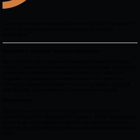
Антикоррозионное защитное покрытие
на базе специального
воска для консервации и запечатывания полостей в
автомобиле.
Описание и основные свойства материала:
Представляет собой водовытесняющий антикоррозионный
состав с уникальной проникающей способностью. Он глубоко
пропитывает ржавчину, останавливая процесс развития
коррозии. Благодаря превосходным ползучим свойствам
влажность вытесняется даже в углах и в профилях сложной
конструкции. Легко наносится без капель и подтеков.
Применение:
Предназначен для обработки труднодоступных мест и
скрытых полостей транспортных средств. Также использовать
состав можно для обработки деталей, которые невозможно
очистить от загрязнений, ржавчины и высушить скопившуюся
влагу.