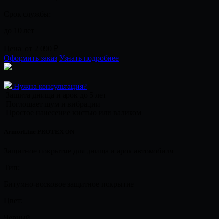
Срок службы:
до 10 лет
Цена:
от 2 090
₽
Оформить заказ
Узнать подробнее
Нужна консультация?
Защита днища и арок до 5 лет
Поглощает шум и вибрации
Простое нанесение кистью или валиком
ArmorLine PROTEX ON
Защитное покрытие для днища и арок автомобиля
Тип:
Битумно-восковое защитное покрытие
Цвет:
Черный