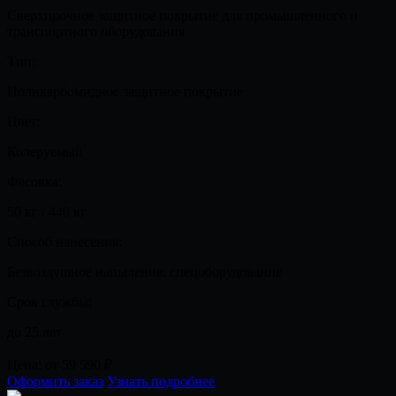
Сверхпрочное защитное покрытие для промышленного и
транспортного оборудования
Тип:
Поликарбомидное защитное покрытие
Цвет:
Колеруемый
Фасовка:
50 кг / 440 кг
Способ нанесения:
Безвоздушное напыление: спецоборудование
Срок службы:
до 25 лет
Цена:
от 59 590
₽
Оформить заказ
Узнать подробнее