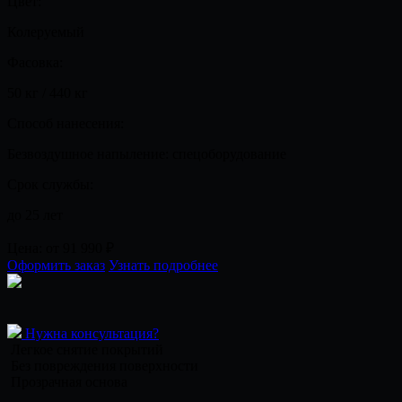
Цвет:
Колеруемый
Фасовка:
50 кг / 440 кг
Способ нанесения:
Безвоздушное напыление: спецоборудование
Срок службы:
до 25 лет
Цена:
от 91 990
₽
Оформить заказ
Узнать подробнее
Нужна консультация?
Легкое снятие покрытий
Без повреждения поверхности
Прозрачная основа