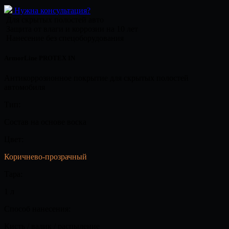
Нужна консультация?
Для скрытых полостей авто
Защита от влаги и коррозии на 10 лет
Нанесение без спецоборудования
ArmorLine PROTEX IN
Антикоррозионное покрытие для скрытых полостей
автомобиля
Тип:
Состав на основе воска
Цвет:
Коричнево-прозрачный
Тара:
1 л
Способ нанесения:
Кисть / валик / распыление