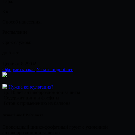
Тара:
3 кг
Способ нанесения:
Распыление
Срок службы:
до 5 лет
Цена:
от 8 290
₽
Оформить заказ
Узнать подробнее
Нужна консультация?
До 10 лет антикоррозионной защиты
Содержит цинк и фосфаты
Готов к применению из баллона
ArmorLine EP-Primer+
Эпоксидный цинко-фосфатный грунт с усиленной
антикоррозионной защитой