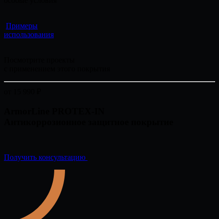
особые условия
Примеры
использования
Посмотрите проекты
с применением этого покрытия
от 15 990
₽
ArmorLine PROTEX-IN
Антикоррозионное защитное покрытие
Получить консультацию