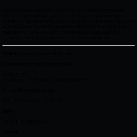
Сверхпрочное защитное покрытие на основе полиуретана.
Обеспечивает прекрасную механическую и химическую
стойкость. Предназначено для создания устойчивой и прочной
защиты для высоконагруженных поверхности коммерческого
транспорта.
Очень высокая вертикальная стабильность
позволяет наносить крайне толстые слои покрытия.
Основа:
Полиуретановая система
Соотношение при смешивании:
по весу: 4:1
по объему: 3:1 (основа A : отвердитель B)
Толщина сухой пленки:
100 - 380 мкм (0,1 – 0,38 мм)
Цвет:
черный,
колеруемый
Расход: