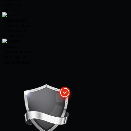
коррозии,
царапин
Надежность
сверхпрочное
структурное
покрытие
Красота
Практичный и
брутальный
внешний вид