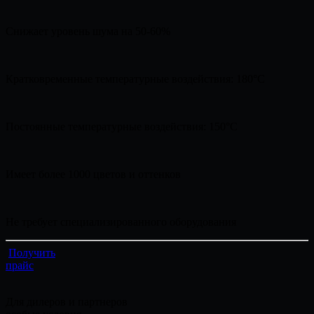
Снижает уровень шума на 50-60%
Кратковременные температурные воздействия: 180°C
Постоянные температурные воздействия: 150°C
Имеет более 1000 цветов и оттенков
Не требует специализированного оборудования
Получить
прайс
Для дилеров и партнеров