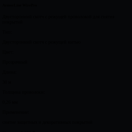
ArmorLine WirePro
Двусторонний скотч с режущей проволокой для снятия
покрытий
Тип:
Двусторонний скотч с режущей нитью
Цвет:
Прозрачный
Длина:
30 м
Толщина проволоки:
0,26 мм
Применение:
снятие защитных и декоративных покрытий