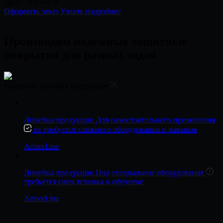
Цена:
от 2 690
₽
Оформить заказ
Узнать подробнее
Производим надежные защитные
покрытия
для разных задач
Выберите линейку продукции
Линейка продукции
Для самостоятельного применения
не требуется сложного оборудования и навыков
ArmorLine
Линейка продукции
Под специальное оборудование
требуется спец.техника и обучение
ArmorLine