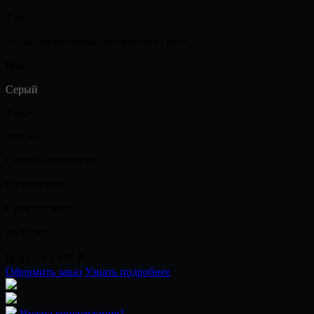
Тип:
Эпоксидный цинко-фосфатный грунт
Цвет:
Серый
Тара:
400 мл
Способ нанесения:
Распыление
Срок службы:
до 10 лет
Цена:
от 1 190
₽
Оформить заказ
Узнать подробнее
Нужна консультация?