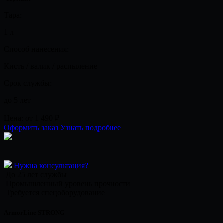
Тара:
1 л
Способ нанесения:
Кисть / валик / распыление
Срок службы:
до 5 лет
Цена:
от 1 490
₽
Оформить заказ
Узнать подробнее
Нужна консультация?
До 25 лет службы
Промышленный уровень прочности
Требуется спецоборудование
ArmorLine STRONG