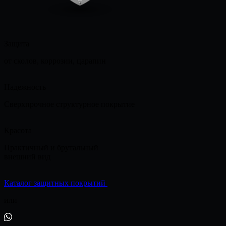
Защита
от сколов, коррозии, царапин
Надежность
Сверхпрочное структурное покрытие
Красота
Практичный и брутальный
внешний вид
Каталог защитных покрытий
или