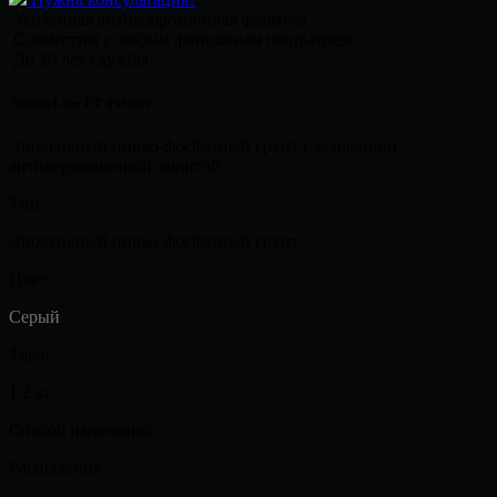
Усиленная антикоррозионная формула
Совместим с любым финишным покрытием
До 10 лет службы
ArmorLine EP-Primer
Эпоксидный цинко-фосфатный грунт с усиленной
антикоррозионной защитой
Тип:
Эпоксидный цинко-фосфатный грунт
Цвет:
Серый
Тара:
1,2 кг
Способ нанесения:
Распыление