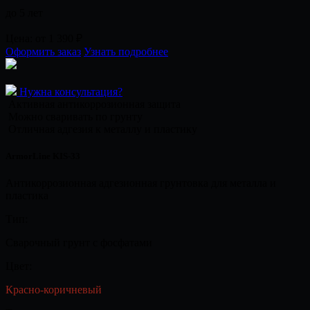
до 5 лет
Цена:
от 1 390
₽
Оформить заказ
Узнать подробнее
Нужна консультация?
Активная антикоррозионная защита
Можно сваривать по грунту
Отличная адгезия к металлу и пластику
ArmorLine KIS-33
Антикоррозионная адгезионная грунтовка для металла и
пластика
Тип:
Сварочный грунт с фосфатами
Цвет:
Красно-коричневый