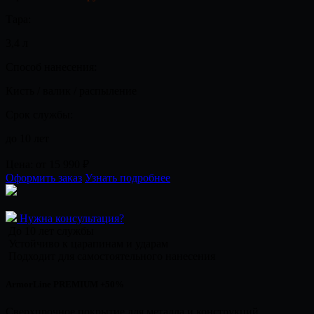
Тара:
3,4 л
Способ нанесения:
Кисть / валик / распыление
Срок службы:
до 10 лет
Цена:
от 15 990
₽
Оформить заказ
Узнать подробнее
Нужна консультация?
До 10 лет службы
Устойчиво к царапинам и ударам
Подходит для самостоятельного нанесения
ArmorLine PREMIUM +50%
Сверхпрочное покрытие для металла и конструкций.