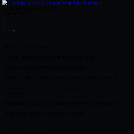
Полиуретановое покрытие
компонент А
+
Области применения:
- Кузова, диски кроссоверов и внедорожников
- Полы и места хранения в автофургонах
- Днища и шасси-кенгурятники, подножки автомобилей
- Багажники на крышах, чехлы запасного колеса и другие
аксессуары
- Въездные рампы, платформы эвакуаторов и прицепов
- Лодочные палубы и их составляющие
+
Области применения: